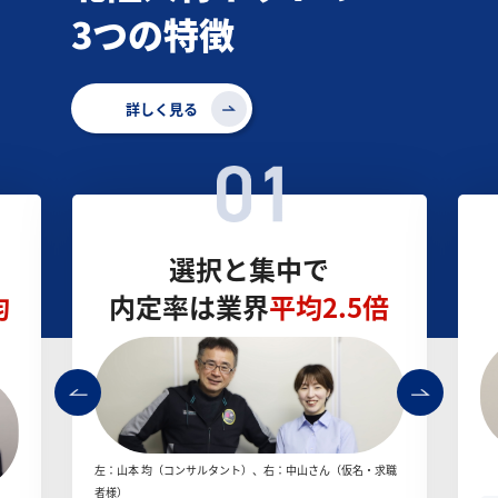
3つの特徴
詳しく見る
選択と集中で
均
内定率は業界
平均2.5倍
左：山本 均（コンサルタント）、右：中山さん（仮名・求職
者様）