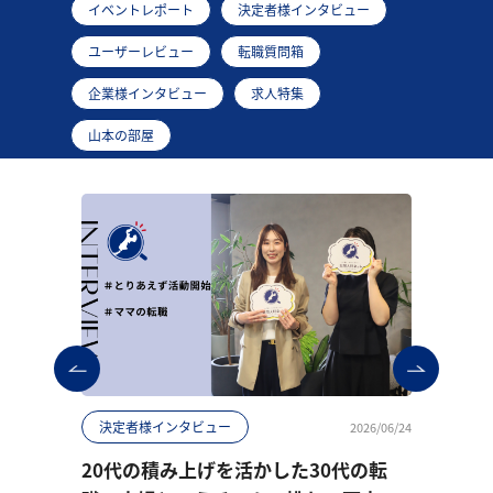
イベントレポート
決定者様インタビュー
ユーザーレビュー
転職質問箱
企業様インタビュー
求人特集
山本の部屋
決定者様インタビュー
転
6/07/01
2026/06/24
転職
20代の積み上げを活かした30代の転
「履