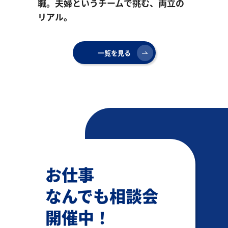
選
職。夫婦というチームで挑む、両立の
違う
リアル。
ぶ、
一覧を見る
お仕事
なんでも相談会
開催中！