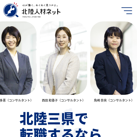
）
西田 和香子（コンサルタント）
角崎 奈央（コンサルタント）
出口 未由羽（コ
北陸三県で
転職するなら