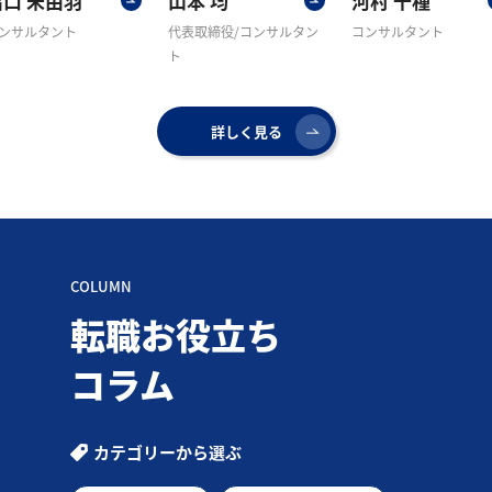
出口 未由羽
山本 均
河村 千種
ンサルタント
代表取締役/コンサルタン
コンサルタント
ト
詳しく見る
COLUMN
転職お役立ち
コラム
カテゴリーから選ぶ