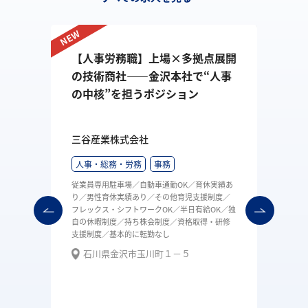
【人事労務職】上場×多拠点展開
長
の技術商社——金沢本社で“人事
ョ
の中核”を担うポジション
三谷産業株式会社
人事・総務・労務
事務
あ
従業員専用駐車場／自動車通勤OK／育休実績あ
り／男性育休実績あり／その他育児支援制度／
独
フレックス・シフトワークOK／半日有給OK／独
自の休暇制度／持ち株会制度／資格取得・研修
支援制度／基本的に転勤なし
石川県金沢市玉川町１－５