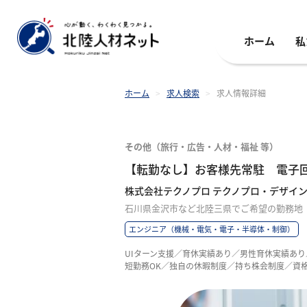
ホーム
私
ホーム
>
求人検索
>
求人情報詳細
その他（旅行・広告・人材・福祉 等）
【転勤なし】お客様先常駐 電子
株式会社テクノプロ テクノプロ・デザイ
石川県金沢市など北陸三県でご希望の勤務地
エンジニア（機械・電気・電子・半導体・制御）
UIターン支援／育休実績あり／男性育休実績あ
短勤務OK／独自の休暇制度／持ち株会制度／資