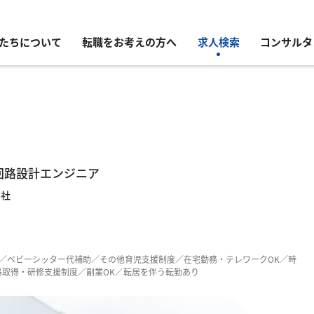
たちについて
転職をお考えの方へ
求人検索
コンサルタ
回路設計エンジニア
ン社
り／ベビーシッター代補助／その他育児支援制度／在宅勤務・テレワークOK／時
格取得・研修支援制度／副業OK／転居を伴う転勤あり