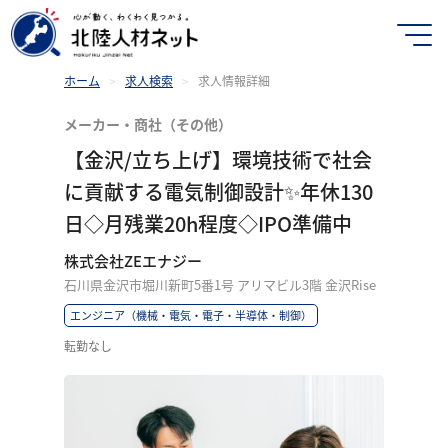
ホーム
>
求人検索
>
求人情報詳細
メーカー・商社（その他）
【金沢/立ち上げ】環境技術で社会
に貢献する電気制御設計✨年休130
日◇月残業20h程度◇IPO準備中
株式会社ZEエナジー
石川県金沢市堀川新町5番1号 アリマビル3階 金沢Rise
エンジニア（機械・電気・電子・半導体・制御）
転勤なし