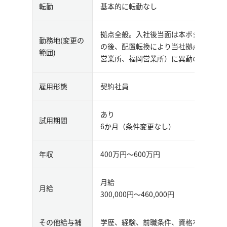
転勤
基本的に転勤なし
拠点全般。入社後当面は本ポジション記
勤務地(変更の
の後、配置転換により当社拠点全般（
範囲)
営業所、福岡営業所）に異動の可能性
雇用形態
契約社員
あり
試用期間
6か月（条件変更なし）
年収
400万円〜600万円
月給
月給
300,000円〜460,000円
その他給与補
学歴、経験、前職条件、資格などを総