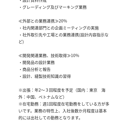
・設計資料作成
・グレーディング及びマーキング業務
≪外部との業務連携≫20%
・社内関連部門との企画ミーティングの実施
・社外取引先や工場との業務連携(設計内容指示な
ど)
≪開発関連業務、技術取得≫10%
・開発品の設計業務
・商品分析と報告
・設計、縫製技術知識の習得
※出張：年2～３回程度を予定（国内：東京 海
外：中国、ベトナムなど）
※在宅勤務：週1回程度在宅勤務をしている方が多
いです。業務の特性上、入社後数か月程度は基本
的には出社しての勤務となります。