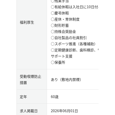
○残業手当
○有給休暇は入社日に10日付与、以降
○慶弔休暇
○産休・育休制度
福利厚生
○財形貯蓄
○持株会奨励金
○自社製品の社員割引
○スポーツ推進（各種補助）
○定期健康診断、歯科検診、ワクチン
サポート支援
○保養所
受動喫煙防止
あり（敷地内禁煙）
措置
定年
60歳
求人掲載日
2026年06月01日