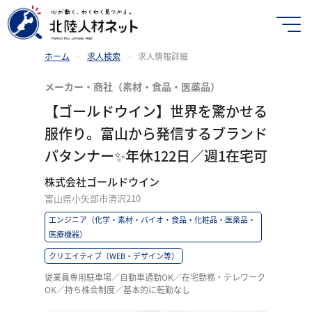
ホーム
>
求人検索
>
求人情報詳細
メーカー・商社（素材・食品・医薬品）
【ゴールドウイン】世界を驚かせる
服作り。富山から発信するブランド
パタンナー✨年休122日／週1在宅可
株式会社ゴールドウイン
富山県小矢部市清沢210
エンジニア（化学・素材・バイオ・食品・化粧品・医薬品・
医療機器）
クリエイティブ（WEB・デザイン等）
従業員専用駐車場／自動車通勤OK／在宅勤務・テレワーク
OK／持ち株会制度／基本的に転勤なし