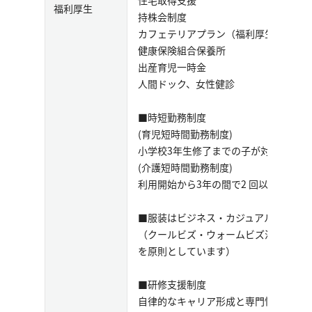
住宅取得支援
福利厚生
持株会制度
カフェテリアプラン（福利厚生サービ
健康保険組合保養所
出産育児一時金
人間ドック、女性健診
■時短勤務制度
(育児短時間勤務制度)
小学校3年生修了までの子が対象
(介護短時間勤務制度)
利用開始から3年の間で2 回以上、1日
■服装はビジネス・カジュアル・ガイ
（クールビズ・ウォームビズ活動を実施
を原則としています）
■研修支援制度
自律的なキャリア形成と専門性の獲得