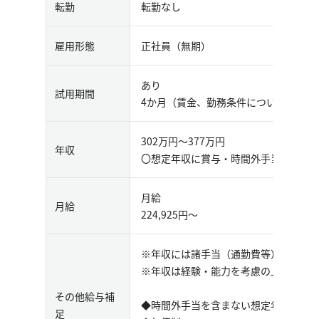
転勤
転勤なし
雇用形態
正社員（無期）
あり
試用期間
4か月（賃金、勤務条件について変更な
302万円〜377万円
年収
〇想定年収に賞与・時間外手当を含む（
月給
月給
224,925円〜
※年収には諸手当（通勤費等）は含ま
※年収は経験・能力を考慮の上、当社
その他給与補
◆時間外手当を含まない想定年収：279
足