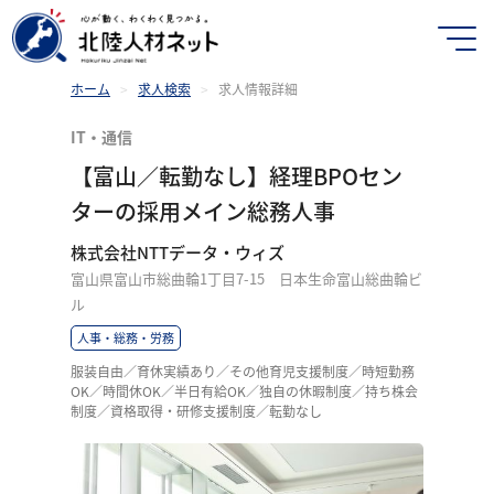
ホーム
>
求人検索
>
求人情報詳細
IT・通信
【富山／転勤なし】経理BPOセン
ターの採用メイン総務人事
株式会社NTTデータ・ウィズ
富山県富山市総曲輪1丁目7-15 日本生命富山総曲輪ビ
ル
人事・総務・労務
服装自由／育休実績あり／その他育児支援制度／時短勤務
OK／時間休OK／半日有給OK／独自の休暇制度／持ち株会
制度／資格取得・研修支援制度／転勤なし