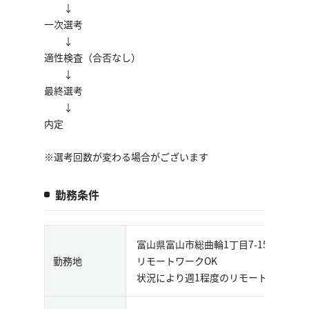
↓
一次選考
↓
適性検査（合否なし）
↓
最終選考
↓
内定
※選考回数が変わる場合がございます
勤務条件
富山県富山市総曲輪1丁目7-15 日本
勤務地
リモートワークOK
状況により週1程度のリモートワークも