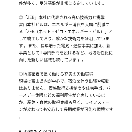
件が多く、受注基盤が非常に安定しています 。
◎「ZEB」本社に代表される高い技術力と挑戦
富山本社ビルは、エネルギー消費を大幅に削減す
る「ZEB（ネット・ゼロ・エネルギー・ビル）」と
して竣工しており、確かな技術力を証明していま
す 。また、長年培った電気・通信事業に加え、新
事業としてIT専門部門を設けるなど、地域活性化に
向けた新しい挑戦も続けています 。
◎地域密着で長く働ける充実の労働環境
現場は富山県内が中心で、宿泊を伴う出張や転勤
はありません 。資格取得支援制度や住宅手当、バ
ースデー休暇などの福利厚生が充実しているほ
か、産休・育休の取得実績も高く、ライフステー
ジが変わっても安心して長期就業が可能な環境です
。
お読みください