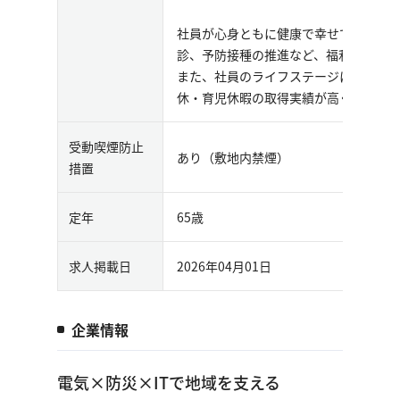
社員が⼼⾝ともに健康で幸せでいられる
診、予防接種の推進など、福利厚⽣の
また、社員のライフステージに合わせ
休・育児休暇の取得実績が⾼く⻑期就
受動喫煙防止
あり（敷地内禁煙）
措置
定年
65歳
求人掲載日
2026年04月01日
企業情報
電気×防災×ITで地域を支える