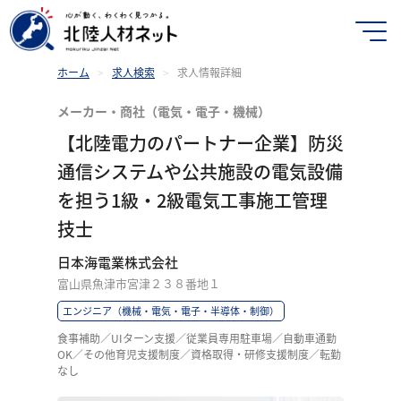
ホーム
>
求人検索
>
求人情報詳細
メーカー・商社（電気・電子・機械）
【北陸電力のパートナー企業】防災
通信システムや公共施設の電気設備
を担う1級・2級電気工事施工管理
技士
日本海電業株式会社
富山県魚津市宮津２３８番地１
エンジニア（機械・電気・電子・半導体・制御）
食事補助／UIターン支援／従業員専用駐車場／自動車通勤
OK／その他育児支援制度／資格取得・研修支援制度／転勤
なし