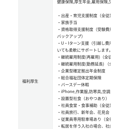
健康保険,厚生年金,雇用保険,労災保険
・出産・育児⽀援制度（全従業員利⽤
・家族手当
・資格取得⽀援制度（受験費⽤負担や
バックアップ）
・U・Iターン⽀援（引越し費⽤の補助
いても柔軟にサポートします。）
・継続雇⽤制度(再雇⽤)（全従業員利⽤
・継続雇⽤制度(勤務延⻑) （全従業員
・企業型確定拠出年金制度
・総合福祉団体定期保険
福利厚生
・バースデー休暇
・iPhone,作業服,防寒具,空調服,ヘル
・設置型社食（おやつあり）
・社員⾷堂・⾷事補助（全従業員利⽤
・社員旅行、新年会、花見会
・従業員専⽤駐⾞場あり（全従業員利
・転居を伴う⼊社の場合、社内規定に