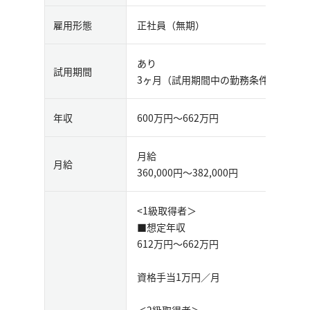
雇用形態
正社員（無期）
あり
試用期間
3ヶ⽉（試⽤期間中の勤務条件︓変更無
年収
600万円〜662万円
月給
月給
360,000円〜382,000円
<1級取得者＞
■想定年収
612万円〜662万円
資格手当1万円／月