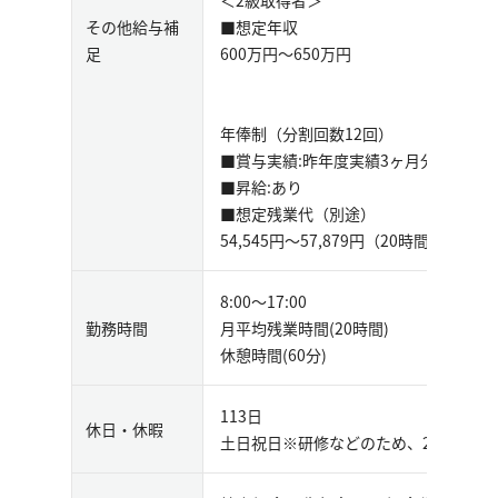
＜2級取得者＞
その他給与補
■想定年収
足
600万円〜650万円
年俸制（分割回数12回）
■賞与実績:昨年度実績3ヶ⽉分
■昇給:あり
■想定残業代（別途）
54,545円～57,879円（20時間想定）
8:00〜17:00
勤務時間
月平均残業時間(20時間)
休憩時間(60分)
113日
休日・休暇
土日祝日※研修などのため、2か月に1