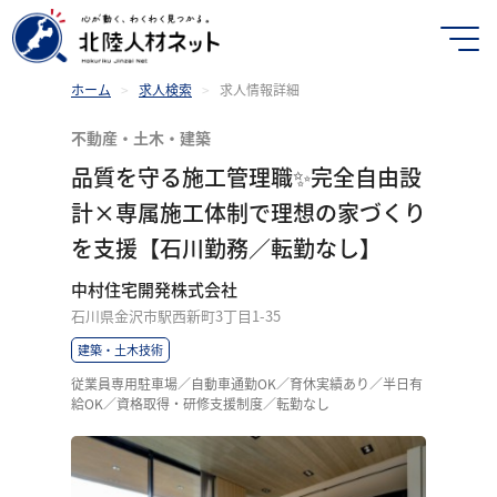
ホーム
>
求人検索
>
求人情報詳細
不動産・土木・建築
品質を守る施工管理職✨完全自由設
計×専属施工体制で理想の家づくり
を支援【石川勤務／転勤なし】
中村住宅開発株式会社
石川県金沢市駅西新町3丁目1-35
建築・土木技術
従業員専用駐車場／自動車通勤OK／育休実績あり／半日有
給OK／資格取得・研修支援制度／転勤なし