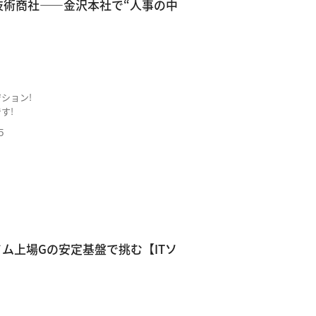
技術商社——金沢本社で“人事の中
ション!
す!
５
イム上場Gの安定基盤で挑む【ITソ