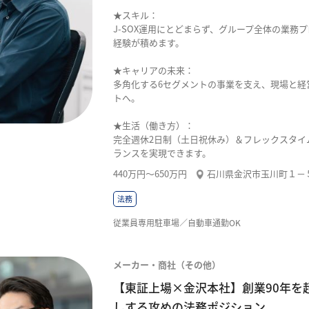
★スキル：
J-SOX運用にとどまらず、グループ全体の業務
経験が積めます。
★キャリアの未来：
多角化する6セグメントの事業を支え、現場と経
トへ。
★生活（働き方）：
完全週休2日制（土日祝休み）＆フレックスタイ
ランスを実現できます。
440万円〜650万円
石川県金沢市玉川町１－
法務
従業員専用駐車場／自動車通勤OK
メーカー・商社（その他）
【東証上場×金沢本社】創業90年を
しする攻めの法務ポジション