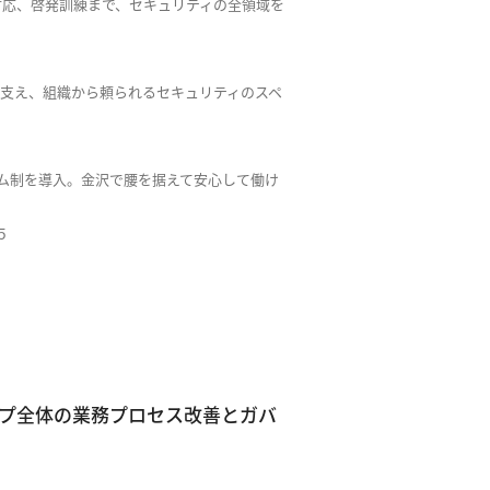
対応、啓発訓練まで、セキュリティの全領域を
を支え、組織から頼られるセキュリティのスペ
ム制を導入。金沢で腰を据えて安心して働け
５
ループ全体の業務プロセス改善とガバ