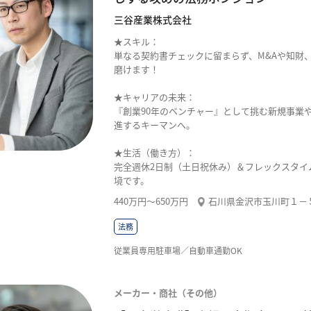
三谷産業株式会社
★スキル：
単なる契約書チェックに留まらず、M&Aや知財
磨けます！
★キャリアの未来：
『創業90年のベンチャー』として挑む新規事業
進するキーマンへ。
★生活（働き方）：
完全週休2日制（土日祝休み）＆フレックスタイ
境です。
440万円〜650万円
石川県金沢市玉川町１－
法務
従業員専用駐車場／自動車通勤OK
メーカー・商社（その他）