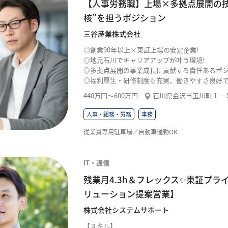
【人事労務職】上場×多拠点展開の
核”を担うポジション
三谷産業株式会社
◎創業90年以上×東証上場の安定企業!
◎地元石川でキャリアアップが叶う環境!
◎多拠点展開の事業成長に貢献する責任あるポジ
◎福利厚生・研修制度も充実、働きやすさ良好で
440万円〜600万円
石川県金沢市玉川町１－
人事・総務・労務
事務
従業員専用駐車場／自動車通勤OK
IT・通信
残業月4.3h＆フレックス✨東証プラ
リューション提案営業】
株式会社システムサポート
【スキル】