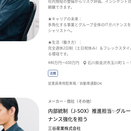
社内規程の整備からリスク評価、インシデント
網羅できます。
★キャリアの未来：
多角化する事業とグループ全体のITガバナンス
シャリストへ。
★生活（働き方）：
完全週休2日制（土日祝休み）＆フレックスタイ
る環境です。
440万円〜650万円
石川県金沢市玉川町１－
法務
従業員専用駐車場／自動車通勤OK
メーカー・商社（その他）
内部統制（J-SOX）推進担当✨グ
ナンス強化を担う
三谷産業株式会社