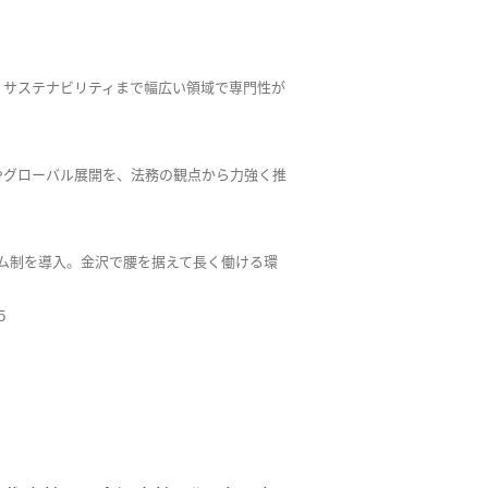
、サステナビリティまで幅広い領域で専門性が
やグローバル展開を、法務の観点から力強く推
ム制を導入。金沢で腰を据えて長く働ける環
５