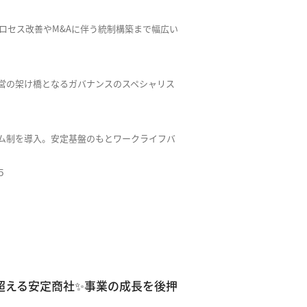
プロセス改善やM&Aに伴う統制構築まで幅広い
営の架け橋となるガバナンスのスペシャリス
ム制を導入。安定基盤のもとワークライフバ
５
超える安定商社✨事業の成長を後押