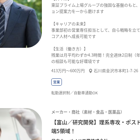
東証プライム上場グループの強固な基盤のもと、
ョン提案力を一から磨けます
【キャリアの未来】
事業部初の営業専任担当として、自ら戦略を立
コア人材へ成長可能です
【生活（働き方）】
残業は月平均わずか4.3時間！完全週休2日制（
の相談も可能な好環境です
413万円〜600万円
石川県金沢市本町1-7-26
営業
転勤選択制／自動車通勤OK
メーカー・商社（素材・食品・医薬品）
【富山／研究開発】理系専攻・ポス
端5領域！