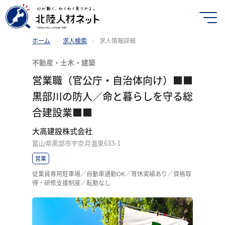
ホーム
>
求人検索
>
求人情報詳細
不動産・土木・建築
営業職（官公庁・自治体向け）■■
黒部川の防人／命と暮らしを守る総
合建設業■■
大高建設株式会社
富山県黒部市宇奈月温泉633-1
営業
従業員専用駐車場／自動車通勤OK／育休実績あり／資格取
得・研修支援制度／転勤なし