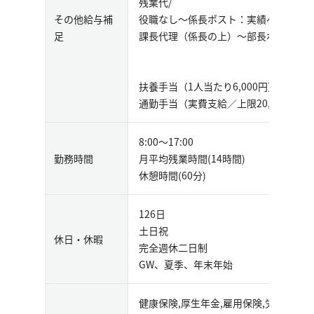
残業代/
その他給与補
役職なし～係長ポスト：実績ベース
足
課長代理（係長の上）～部長ポスト：役
扶養手当（1人当たり6,000円）
通勤手当（実費支給／上限20,000円）
8:00～17:00
勤務時間
月平均残業時間(14時間)
休憩時間(60分)
126日
土日祝
休日・休暇
完全週休二日制
GW、夏季、年末年始
健康保険,厚生年金,雇用保険,労災保険