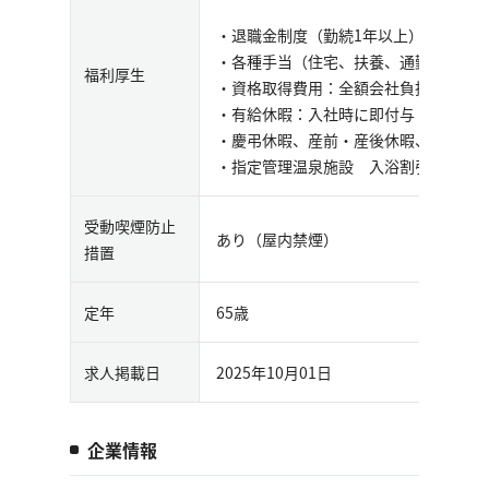
・退職金制度（勤続1年以上）
・各種手当（住宅、扶養、通勤、慶弔
福利厚生
・資格取得費用：全額会社負担
・有給休暇：入社時に即付与（10日間
・慶弔休暇、産前・産後休暇、育児休
・指定管理温泉施設 入浴割引券
受動喫煙防止
あり（屋内禁煙）
措置
定年
65歳
求人掲載日
2025年10月01日
企業情報