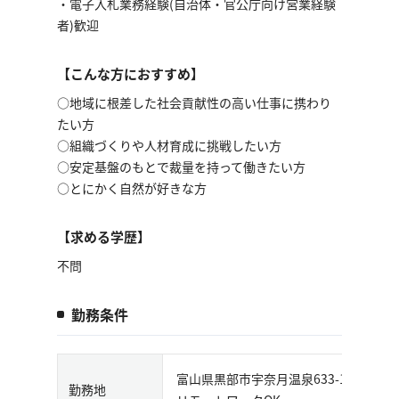
・電子入札業務経験(自治体・官公庁向け営業経験
者)歓迎
【こんな方におすすめ】
○地域に根差した社会貢献性の高い仕事に携わり
たい方
○組織づくりや人材育成に挑戦したい方
○安定基盤のもとで裁量を持って働きたい方
○とにかく自然が好きな方
【求める学歴】
不問
勤務条件
富山県黒部市宇奈月温泉633-1
勤務地