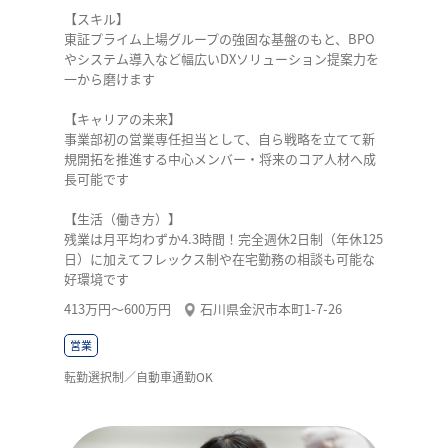
【スキル】
東証プライム上場グループの強固な基盤のもと、BPO
やシステム導入など幅広いDXソリューション提案力を
一から磨けます
【キャリアの未来】
事業部初の営業専任担当として、自ら戦略を立てて新
規開拓を推進する中心メンバー・将来のコア人材へ成
長可能です
【生活（働き方）】
残業は月平均わずか4.3時間！完全週休2日制（年休125
日）に加えてフレックス制や在宅勤務の相談も可能な
好環境です
413万円〜600万円
石川県金沢市本町1-7-26
営業
転勤選択制／自動車通勤OK