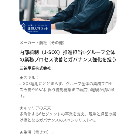
メーカー・商社（その他）
内部統制（J-SOX）推進担当✨グループ全体
の業務プロセス改善とガバナンス強化を担う
三谷産業株式会社
★スキル：
J-SOX運用にとどまらず、グループ全体の業務プロセ
ス改善やM&Aに伴う統制構築まで幅広い経験が積めま
す。
★キャリアの未来：
多角化する6セグメントの事業を支え、現場と経営の架
け橋となるガバナンスのスペシャリストへ。
★生活（働き方）：