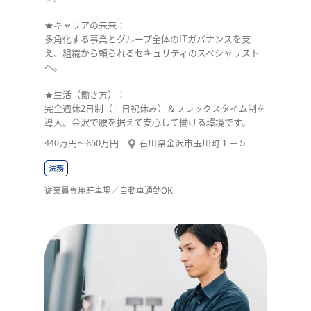
★キャリアの未来：
多角化する事業とグループ全体のITガバナンスを支
え、組織から頼られるセキュリティのスペシャリスト
へ。
★生活（働き方）：
完全週休2日制（土日祝休み）＆フレックスタイム制を
導入。金沢で腰を据えて安心して働ける環境です。
440万円〜650万円
石川県金沢市玉川町１－５
法務
従業員専用駐車場／自動車通勤OK