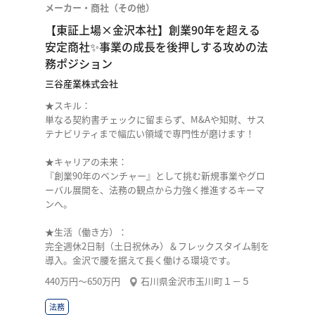
メーカー・商社（その他）
【東証上場×金沢本社】創業90年を超える
安定商社✨事業の成長を後押しする攻めの法
務ポジション
三谷産業株式会社
★スキル：
単なる契約書チェックに留まらず、M&Aや知財、サス
テナビリティまで幅広い領域で専門性が磨けます！
★キャリアの未来：
『創業90年のベンチャー』として挑む新規事業やグロ
ーバル展開を、法務の観点から力強く推進するキーマ
ンへ。
★生活（働き方）：
完全週休2日制（土日祝休み）＆フレックスタイム制を
導入。金沢で腰を据えて長く働ける環境です。
440万円〜650万円
石川県金沢市玉川町１－５
法務