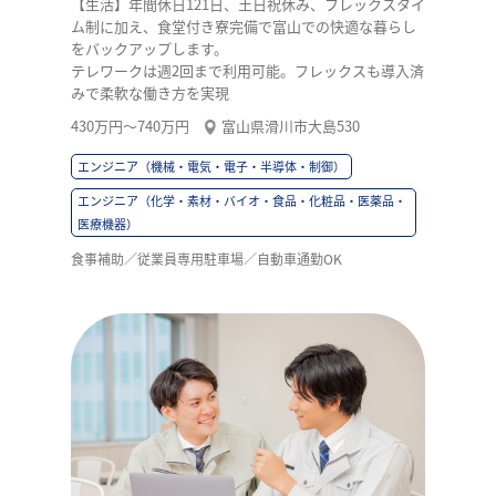
【生活】年間休日121日、土日祝休み、フレックスタイ
ム制に加え、食堂付き寮完備で富山での快適な暮らし
をバックアップします。
テレワークは週2回まで利用可能。フレックスも導入済
みで柔軟な働き方を実現
430万円〜740万円
富山県滑川市大島530
エンジニア（機械・電気・電子・半導体・制御）
エンジニア（化学・素材・バイオ・食品・化粧品・医薬品・
医療機器）
食事補助／従業員専用駐車場／自動車通勤OK