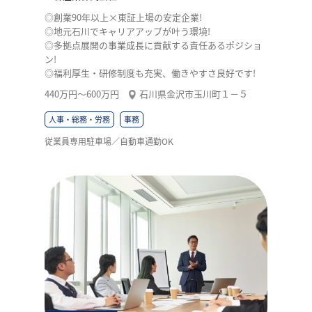
◎創業90年以上×東証上場の安定企業!
◎地元石川でキャリアアップが叶う環境!
◎多拠点展開の事業成長に貢献する責任あるポジショ
ン!
◎福利厚生・研修制度も充実、働きやすさ良好です!
440万円〜600万円
石川県金沢市玉川町１－５
人事・総務・労務
事務
従業員専用駐車場／自動車通勤OK