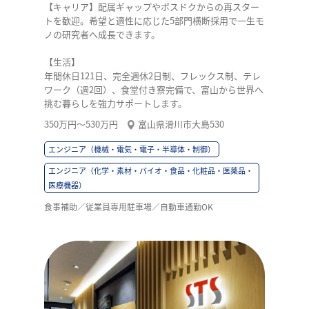
【キャリア】配属ギャップやポスドクからの再スター
トを歓迎。希望と適性に応じた5部門横断採用で一生モ
ノの研究者へ成長できます。
【生活】
年間休日121日、完全週休2日制、フレックス制、テレ
ワーク（週2回）、食堂付き寮完備で、富山から世界へ
挑む暮らしを強力サポートします。
350万円〜530万円
富山県滑川市大島530
エンジニア（機械・電気・電子・半導体・制御）
エンジニア（化学・素材・バイオ・食品・化粧品・医薬品・
医療機器）
食事補助／従業員専用駐車場／自動車通勤OK