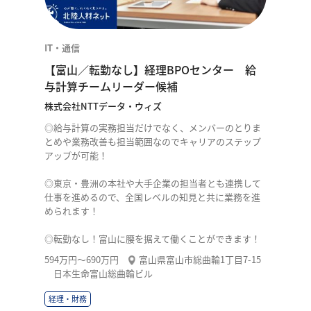
IT・通信
【富山／転勤なし】経理BPOセンター 給
与計算チームリーダー候補
株式会社NTTデータ・ウィズ
◎給与計算の実務担当だけでなく、メンバーのとりま
とめや業務改善も担当範囲なのでキャリアのステップ
アップが可能！
◎東京・豊洲の本社や大手企業の担当者とも連携して
仕事を進めるので、全国レベルの知見と共に業務を進
められます！
◎転勤なし！富山に腰を据えて働くことができます！
594万円〜690万円
富山県富山市総曲輪1丁目7-15
日本生命富山総曲輪ビル
経理・財務