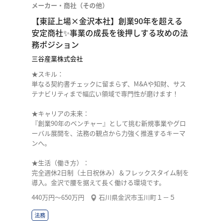
メーカー・商社（その他）
【東証上場×金沢本社】創業90年を超える
安定商社✨事業の成長を後押しする攻めの法
務ポジション
三谷産業株式会社
★スキル：
単なる契約書チェックに留まらず、M&Aや知財、サス
テナビリティまで幅広い領域で専門性が磨けます！
★キャリアの未来：
『創業90年のベンチャー』として挑む新規事業やグロ
ーバル展開を、法務の観点から力強く推進するキーマ
ンへ。
★生活（働き方）：
完全週休2日制（土日祝休み）＆フレックスタイム制を
導入。金沢で腰を据えて長く働ける環境です。
440万円〜650万円
石川県金沢市玉川町１－５
法務