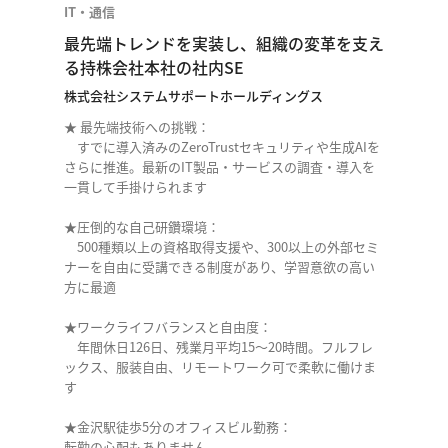
IT・通信
最先端トレンドを実装し、組織の変革を支え
る持株会社本社の社内SE
株式会社システムサポートホールディングス
★ 最先端技術への挑戦：
すでに導入済みのZeroTrustセキュリティや生成AIを
さらに推進。最新のIT製品・サービスの調査・導入を
一貫して手掛けられます
★圧倒的な自己研鑽環境：
500種類以上の資格取得支援や、300以上の外部セミ
ナーを自由に受講できる制度があり、学習意欲の高い
方に最適
★ワークライフバランスと自由度：
年間休日126日、残業月平均15〜20時間。フルフレ
ックス、服装自由、リモートワーク可で柔軟に働けま
す
★金沢駅徒歩5分のオフィスビル勤務：
転勤の心配もありません