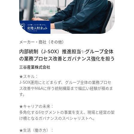
メーカー・商社（その他）
内部統制（J-SOX）推進担当✨グループ全体
の業務プロセス改善とガバナンス強化を担う
三谷産業株式会社
★スキル：
J-SOX運用にとどまらず、グループ全体の業務プロセ
ス改善やM&Aに伴う統制構築まで幅広い経験が積めま
す。
★キャリアの未来：
多角化する6セグメントの事業を支え、現場と経営の架
け橋となるガバナンスのスペシャリストへ。
★生活（働き方）：