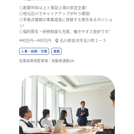
◎創業90年以上×東証上場の安定企業!
◎地元石川でキャリアアップが叶う環境!
◎多拠点展開の事業成長に貢献する責任あるポジショ
ン!
◎福利厚生・研修制度も充実、働きやすさ良好です!
440万円〜600万円
石川県金沢市玉川町１－５
人事・総務・労務
事務
従業員専用駐車場／自動車通勤OK