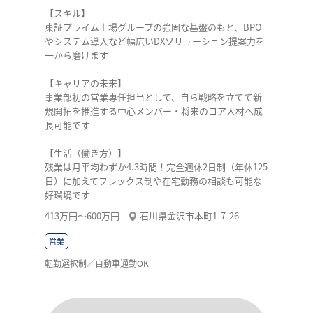
【スキル】
東証プライム上場グループの強固な基盤のもと、BPO
やシステム導入など幅広いDXソリューション提案力を
一から磨けます
【キャリアの未来】
事業部初の営業専任担当として、自ら戦略を立てて新
規開拓を推進する中心メンバー・将来のコア人材へ成
長可能です
【生活（働き方）】
残業は月平均わずか4.3時間！完全週休2日制（年休125
日）に加えてフレックス制や在宅勤務の相談も可能な
好環境です
413万円〜600万円
石川県金沢市本町1-7-26
営業
転勤選択制／自動車通勤OK