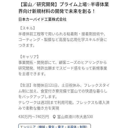
【富山／研究開発】プライム上場✨半導体業
界向け新規材料の開発で未来を創る！
日本カーバイド工業株式会社
【スキル】
半導体前工程等で用いられる粘着剤・接着剤技術や、
コーティング・製膜など高度な応用化学スキルが身に
つきます。
【キャリア】
事業開拓・開発部にて、顧客ニーズのヒアリングから
研究開発、特許出願までスピード感をもって新規事業
を主導できます。
【生活】年間休日121日、土日祝休み、フレックスタイ
ム制に加え、食堂付き寮完備で富山での快適な暮らし
をバックアップします。
テレワークは週2回まで利用可能。フレックスも導入済
みで柔軟な働き方を実現
430万円〜740万円
富山県滑川市大島530
エンジニア（機械・電気・電子・半導体・制御）