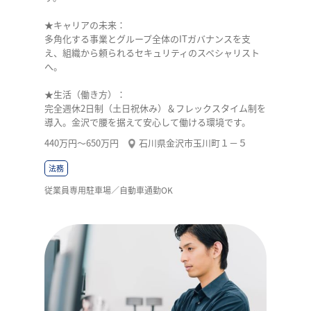
★キャリアの未来：
多角化する事業とグループ全体のITガバナンスを支
え、組織から頼られるセキュリティのスペシャリスト
へ。
★生活（働き方）：
完全週休2日制（土日祝休み）＆フレックスタイム制を
導入。金沢で腰を据えて安心して働ける環境です。
440万円〜650万円
石川県金沢市玉川町１－５
法務
従業員専用駐車場／自動車通勤OK