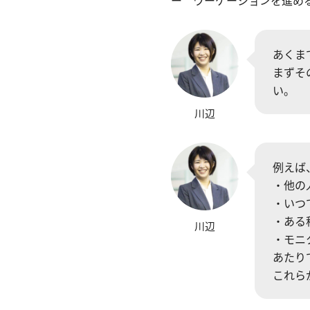
あくま
まずそ
い。
川辺
例えば
・他の
・いつ
・ある
川辺
・モニ
あたり
これら